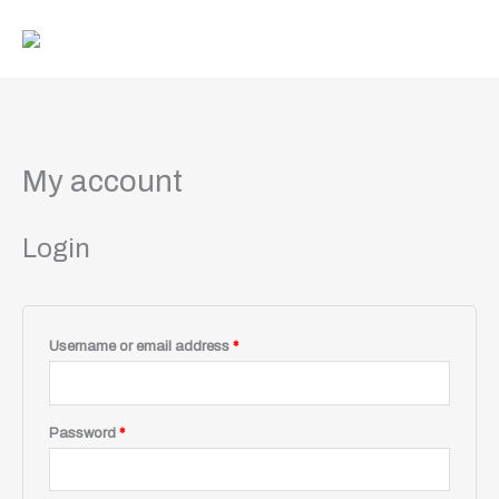
Skip
to
content
Required
Required
My account
Login
Username or email address
*
Password
*