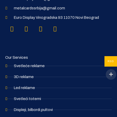
metalcardssrbija@gmail.com
Euro Display Vinogradska 93 11070 Novi Beograd
Instagram
Facebook
Linkedin
Google
Our Services
RSD
Svetleće reklame
3D reklame
Led reklame
Svetleći totemi
Displeji, bilbordi,pultovi