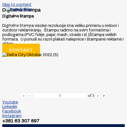
Skip to content
Digitalna štampa
Digitalna štampa
Digitalna štampa visoke rezolucije ima veliku primenu u indoor i
outdoor reklamiranju. Štampu radimo na svim formatima i
podlogama (PVC folije, papir, mash, cirade i sl.)Štampa velikih
formata. U ponudi su razni plakati nalepnice i štampane reklame i
slično.
KONTAKT
«
‹
of
3
›
»
Youtube
Linkedin
Facebook
Instagram
+381 63 307 897