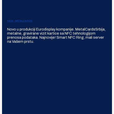
NEW - METALCARDS
Novo u produkciji Eurodisplay kompanije. MetalCardsSrbija,
metalne, gravirane vizit kartice sa NFC tehnologijom
prenosa podataka. Najnovije! Smart NFC Ring, mali server
na Vašem prstu.