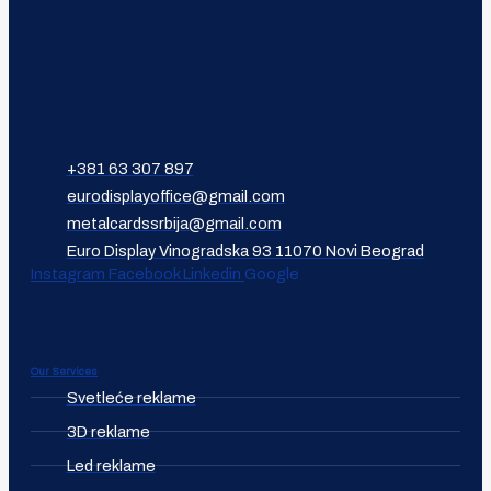
+381 63 307 897
eurodisplayoffice@gmail.com
metalcardssrbija@gmail.com
Euro Display Vinogradska 93 11070 Novi Beograd
Instagram
Facebook
Linkedin
Google
Our Services
Svetleće reklame
3D reklame
Led reklame