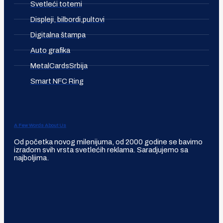
Svetleći totemi
Displeji, bilbordi,pultovi
Digitalna štampa
Auto grafika
MetalCardsSrbija
Smart NFC Ring
A Few Words About Us
Od početka novog milenijuma, od 2000 godine se bavimo
izradom svih vrsta svetlećih reklama. Saradjujemo sa
najboljima.